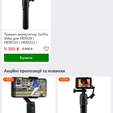
Тримач-акумулятор GoPro
Volta для HERO9 /
HERO10 / HERO11 /
HERO12 / HERO13 та MAX
5 350
₴
6 990 ₴
(APHGM-001-EU)
Купити
Акційні пропозиції та новинки
–43%
–23%