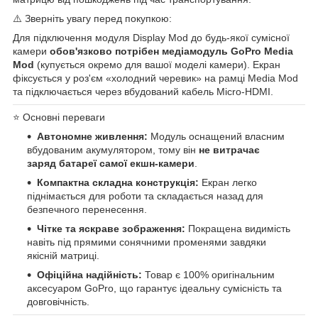
⚠️ Зверніть увагу перед покупкою:
Для підключення модуля Display Mod до будь-якої сумісної
камери
обов'язково потрібен медіамодуль GoPro Media
Mod
(купується окремо для вашої моделі камери). Екран
фіксується у роз'єм «холодний черевик» на рамці Media Mod
та підключається через вбудований кабель Micro-HDMI.
⭐ Основні переваги
Автономне живлення:
Модуль оснащений власним
вбудованим акумулятором, тому він
не витрачає
заряд батареї самої екшн-камери
.
Компактна складна конструкція:
Екран легко
піднімається для роботи та складається назад для
безпечного перенесення.
Чітке та яскраве зображення:
Покращена видимість
навіть під прямими сонячними променями завдяки
якісній матриці.
Офіційна надійність:
Товар є 100% оригінальним
аксесуаром GoPro, що гарантує ідеальну сумісність та
довговічність.