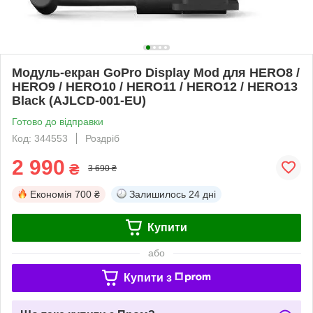
Модуль-екран GoPro Display Mod для HERO8 /
HERO9 / HERO10 / HERO11 / HERO12 / HERO13
Black (AJLCD-001-EU)
Готово до відправки
Код: 344553
Роздріб
2 990
₴
3 690 ₴
Економія
700 ₴
Залишилось
24 дні
Купити
або
Купити з