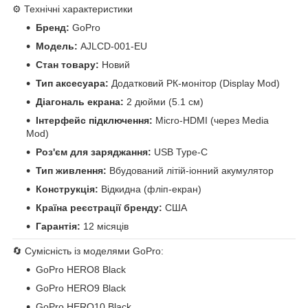
⚙️ Технічні характеристики
Бренд:
GoPro
Модель:
AJLCD-001-EU
Стан товару:
Новий
Тип аксесуара:
Додатковий РК-монітор (Display Mod)
Діагональ екрана:
2 дюйми (5.1 см)
Інтерфейс підключення:
Micro-HDMI (через Media
Mod)
Роз'єм для заряджання:
USB Type-C
Тип живлення:
Вбудований літій-іонний акумулятор
Конструкція:
Відкидна (фліп-екран)
Країна реєстрації бренду:
США
Гарантія:
12 місяців
🔄 Сумісність із моделями GoPro:
GoPro HERO8 Black
GoPro HERO9 Black
GoPro HERO10 Black