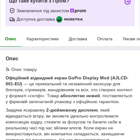
Що таке купити з Пром?
Замовлення під захистом
Доступна доставка
Опис
Характеристики
Доставка
Оплата
Умови п
Опис
📝 Опис товару
Офіційний відкидний екран GoPro Display Mod (AJLCD-
001-EU)
— це преміальний та незамінний аксесуар для
блогерів, стримерів, мандрівників та всіх, хто створює контент
у форматі «селфі». Товар
абсолютно новий
, поставляється
у фірмовій запечатаній упаковці з офіційною гарантією.
Завдяки яскравому
2-дюймовому дисплею
, який
відкидається вгору, ви зможете ідеально контролювати
композицію кадру, стежити за фокусом та бачити себе в
реальному часі під час зйомки влогів. Коли екран не
використовується, він компактно складається, захищаючи
матрицю від пошкоджень під час транспортування.