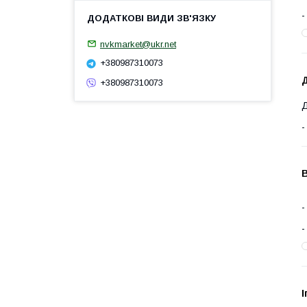
nvkmarket@ukr.net
+380987310073
Д
+380987310073
Д
І