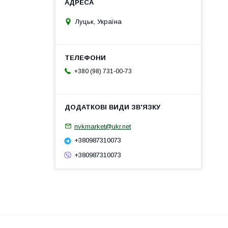
Луцьк, Україна
+380 (98) 731-00-73
nvkmarket@ukr.net
+380987310073
+380987310073