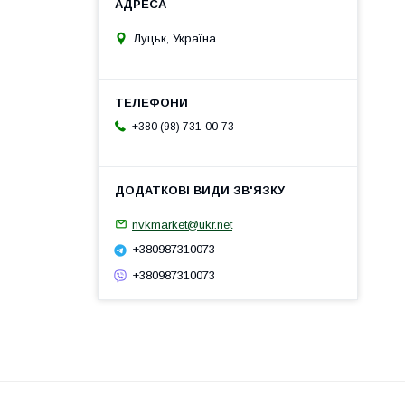
Луцьк, Україна
+380 (98) 731-00-73
nvkmarket@ukr.net
+380987310073
+380987310073