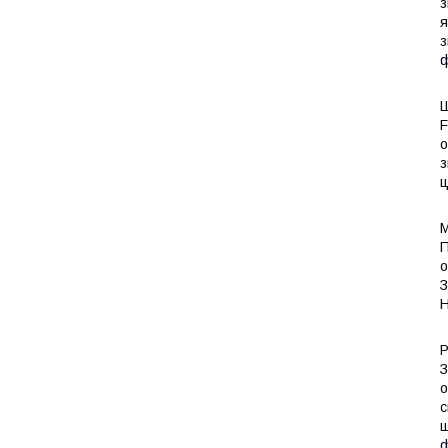
з
я
з
ф
Ш
F
о
з
ц
М
П
о
З
Н
Р
З
о
с
щ
ф