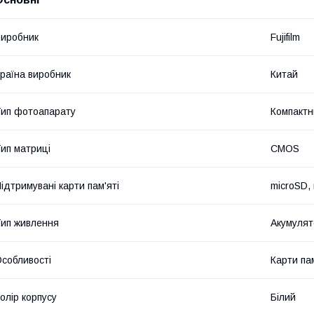
иробник
Fujifilm
раїна виробник
Китай
ип фотоапарату
Компактн
ип матриці
CMOS
ідтримувані карти пам'яті
microSD,
ип живлення
Акумулят
собливості
Карти пам
олір корпусу
Білий