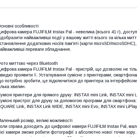
сновні особливості
ифрова камера FUJIFILM Instax Pal - невелика (всього 41 г), досту
ідобразити найважливіші події у вашому житті всього за кілька мит
становлення додаткових носіїв пам'яті (карти microSD/microSDHC),
айважливіші переваги обладнання.
ото миттєво через Bluetooth
ифрова камера FUJIFILM Instax Pal - пристрій, що дозволяє не тіл
видко проявити її. Устаткування сумісне з принтерами, смартфонам
о потрібно зробити, це підключитися до принтера за інтерфейсом 
ілька хвилин.
умісні принтери для прямого друку: INSTAX mini Link, INSTAX mini 
умісні пристрої для друку за допомогою програми для смартфона: I
QUARE Link, INSTAX Link WIDE, INSTAX mini Evo, INSTAX mini LiPlay
аленький розмір, великі можливості
оли справа доходить до цифрової камери FUJIFILM Instax Pal, мал
ієї камери зможе робити фотографії з абсолютно нової точки зору