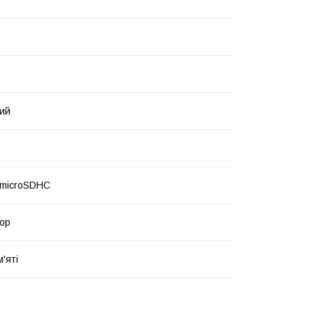
ий
 microSDHC
ор
'яті