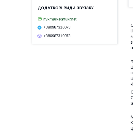
nvkmarket@ukr.net
О
+380987310073
Ц
+380987310073
в
в
н
Ф
Ц
ш
щ
к
С
С
S
М
К
ц