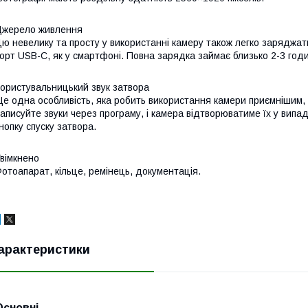
жерело живлення
ю невелику та просту у використанні камеру також легко заряджа
орт USB-C, як у смартфоні. Повна зарядка займає близько 2-3 годи
ористувальницький звук затвора
е одна особливість, яка робить використання камери приємнішим, 
аписуйте звуки через програму, і камера відтворюватиме їх у випа
нопку спуску затвора.
вімкнено
отоапарат, кільце, ремінець, документація.
арактеристики
Основні