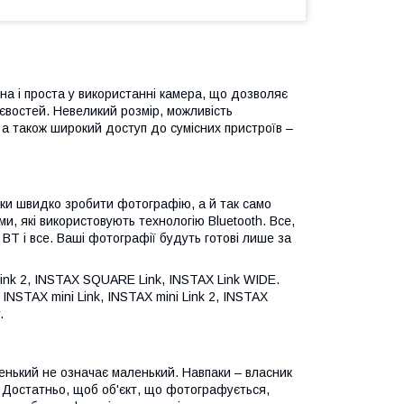
пна і проста у використанні камера, що дозволяє
тєвостей. Невеликий розмір, можливість
 а також широкий доступ до сумісних пристроїв –
ьки швидко зробити фотографію, а й так само
и, які використовують технологію Bluetooth. Все,
BT і все. Ваші фотографії будуть готові лише за
Link 2, INSTAX SQUARE Link, INSTAX Link WIDE.
NSTAX mini Link, INSTAX mini Link 2, INSTAX
.
енький не означає маленький. Навпаки – власник
. Достатньо, щоб об'єкт, що фотографується,