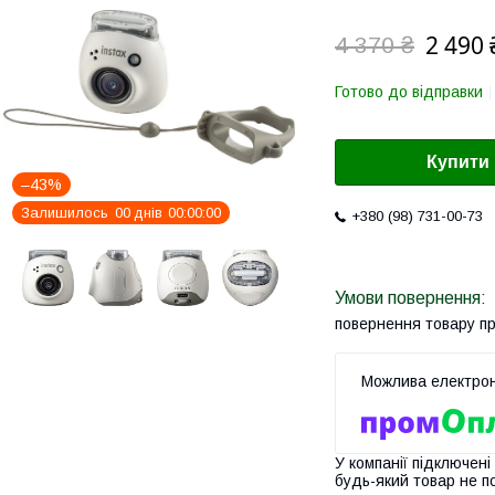
2 490 
4 370 ₴
Готово до відправки
Купити
–43%
Залишилось
0
0
днів
0
0
0
0
0
0
+380 (98) 731-00-73
повернення товару п
У компанії підключені
будь-який товар не п