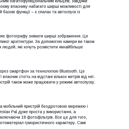
льним багатофункціональним кільцем, завдяки
 своєму власнику набагато ширші можливості для
базові функції – є спалах та автоспуск із
оляє фотографу знімати ширші зображення. Це
ликої архітектури. За допомогою камери ви також
я людей, які хочуть розмістити якнайбільше
ерез смартфон за технологією Bluetooth. Це
 власник стоїть на відстані кількох метрів від неї.
истрій також може працювати у режимі автоспуску.
на мобільний пристрій бездротовою мережею і
nstax Pal дуже проста у використанні, а
 включаючи 18 фотофільтрів. Все це для того,
фотоматеріал гумористичного характеру. Самі