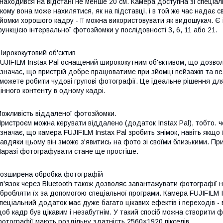
находився на відстані не менше 20 см. Камера доступна зі спеціа
кому вона може нахилятися, як на підставці, і в той же час надає
йомки хорошого кадру - її можна використовувати як видошукач. Є й 
ункцією інтервальної фотозйомки у послідовності 3, 6, 11 або 21.
ирококутовий об'єктив
UJIFILM Instax Pal оснащений ширококутним об'єктивом, що дозв
значає, що пристрій добре працюватиме при зйомці пейзажів та ве
можете робити чудові групові фотографії. Це ідеальне рішення дл
інного контенту в одному кадрі.
ожливість віддаленої фотозйомки.
ристроєм можна керувати віддалено (додаток Instax Pal), тобто. ч
значає, що камера FUJIFILM Instax Pal зробить знімок, навіть якщо її
авдяки цьому він зможе з'явитись на фото зі своїми близькими. Пр
аразі фотографувати стане ще простіше.
озширена обробка фотографій
в'язок через Bluetooth також дозволяє завантажувати фотографії 
бробляти їх за допомогою спеціальної програми. Камера FUJIFILM I
пеціальний додаток має дуже багато цікавих ефектів і переходів -
об кадр був цікавим і незабутнім. У такий спосіб можна створити 
отографії мають роздільну здатність 2560×1920 пікселів.