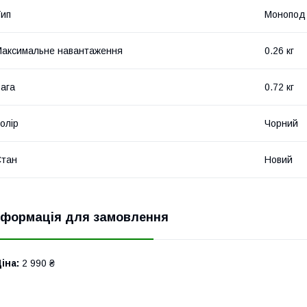
ип
Монопод
аксимальне навантаження
0.26 кг
ага
0.72 кг
олір
Чорний
Стан
Новий
нформація для замовлення
іна:
2 990 ₴