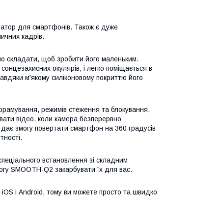
затор для смартфонів. Також є дуже
ичних кадрів.
бно складати, щоб зробити його маленьким.
онцезахисних окулярів, і легко поміщається в
Завдяки м'якому силіконовому покриттю його
орамування, режимів стеження та блокування,
ати відео, коли камера безперервно
 дає змогу повертати смартфон на 360 градусів
тності.
пеціального встановлення зі складним
огу SMOOTH-Q2 закарбувати їх для вас.
OS і Android, тому ви можете просто та швидко