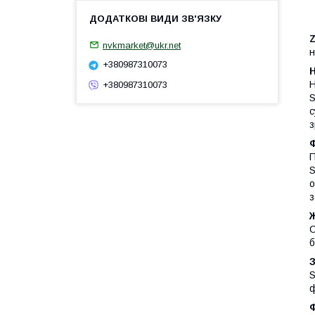
nvkmarket@ukr.net
н
+380987310073
Н
+380987310073
S
с
з
Ф
П
S
о
з
С
б
S
ф