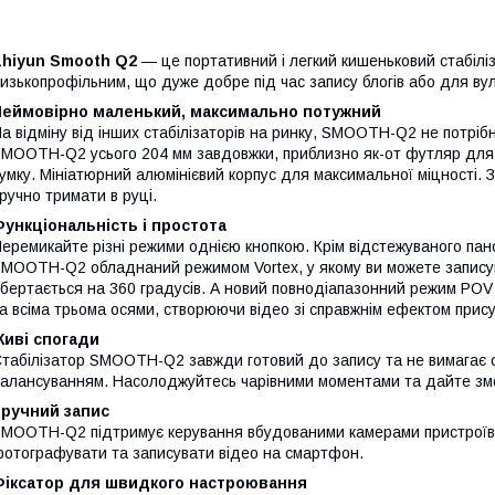
Zhiyun Smooth Q2
— це портативний і легкий кишеньковий стабілі
изькопрофільним, що дуже добре під час запису блогів або для вул
Неймовірно маленький, максимально потужний
а відміну від інших стабілізаторів на ринку, SMOOTH-Q2 не потрі
MOOTH-Q2 усього 204 мм завдовжки, приблизно як-от футляр для с
умку. Мініатюрний алюмінієвий корпус для максимальної міцності. 
ручно тримати в руці.
ункціональність і простота
еремикайте різні режими однією кнопкою. Крім відстежуваного пан
MOOTH-Q2 обладнаний режимом Vortex, у якому ви можете записув
бертається на 360 градусів. А новий повнодіапазонний режим POV
а всіма трьома осями, створюючи відео зі справжнім ефектом прису
Живі спогади
табілізатор SMOOTH-Q2 завжди готовий до запису та не вимагає с
алансуванням. Насолоджуйтесь чарівними моментами та дайте зм
Зручний запис
MOOTH-Q2 підтримує керування вбудованими камерами пристроїв i
отографувати та записувати відео на смартфон.
Фіксатор для швидкого настроювання