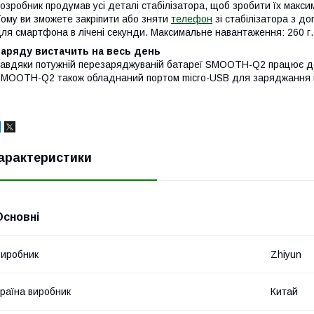
озробник продумав усі деталі стабілізатора, щоб зробити їх макси
ому ви зможете закріпити або зняти
телефон
зі стабілізатора з д
ля смартфона в лічені секунди. Максимальне навантаження: 260 г.
Заряду вистачить на весь день
авдяки потужній перезаряджуваній батареї SMOOTH-Q2 працює до 
MOOTH-Q2 також обладнаний портом micro-USB для заряджання і
арактеристики
Основні
иробник
Zhiyun
раїна виробник
Китай