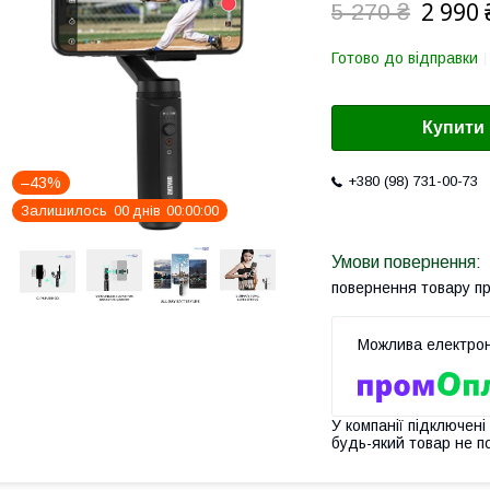
2 990 
5 270 ₴
Готово до відправки
Купити
+380 (98) 731-00-73
–43%
Залишилось
0
0
днів
0
0
0
0
0
0
повернення товару п
У компанії підключені
будь-який товар не п